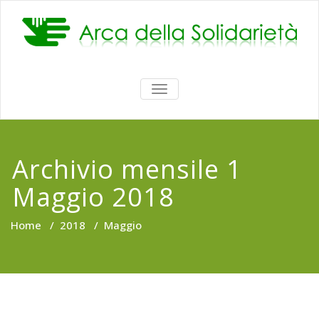
Vai
al
contenuto
ATTIVA/DISATTIVA
MENU
DI
NAVIGAZIONE
Archivio mensile 1
Maggio 2018
Home
/
2018
/
Maggio