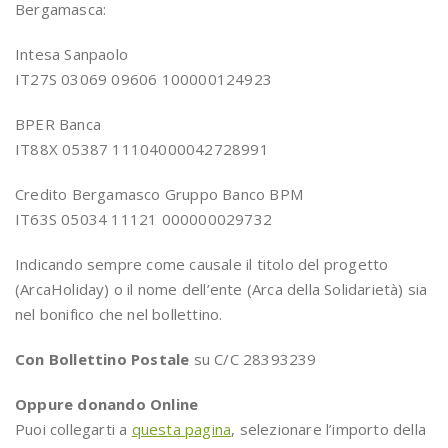
Bergamasca:
Intesa Sanpaolo
IT27S 03069 09606 100000124923
BPER Banca
IT88X 05387 11104000042728991
Credito Bergamasco Gruppo Banco BPM
IT63S 05034 11121 000000029732
Indicando sempre come causale il titolo del progetto
(ArcaHoliday) o il nome dell’ente (Arca della Solidarietà) sia
nel bonifico che nel bollettino.
Con Bollettino Postale
su C/C 28393239
Oppure donando Online
Puoi collegarti a
questa pagina
, selezionare l’importo della