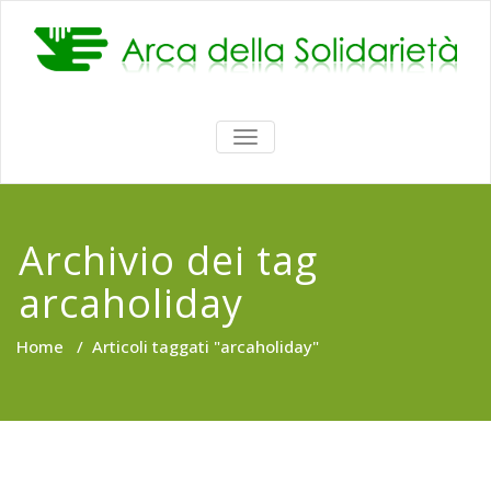
Vai
al
contenuto
ATTIVA/DISATTIVA
MENU
DI
NAVIGAZIONE
Archivio dei tag
arcaholiday
Home
/
Articoli taggati "arcaholiday"