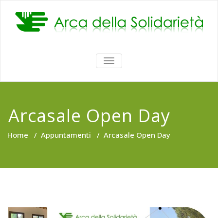
Vai
al
contenuto
ATTIVA/DISATTIVA
MENU
DI
NAVIGAZIONE
Arcasale Open Day
Home
/
Appuntamenti
/
Arcasale Open Day